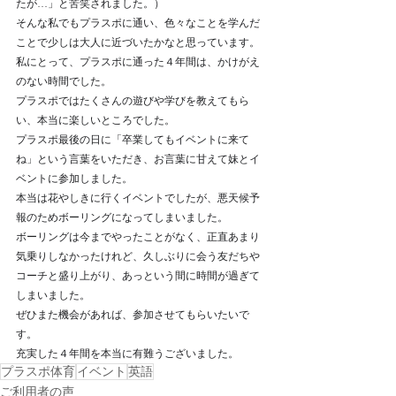
たが…」と苦笑されました。） 　
そんな私でもプラスポに通い、色々なことを学んだ
ことで少しは大人に近づいたかなと思っています。
私にとって、プラスポに通った４年間は、かけがえ
のない時間でした。
プラスポではたくさんの遊びや学びを教えてもら
い、本当に楽しいところでした。
プラスポ最後の日に「卒業してもイベントに来て
ね」という言葉をいただき、お言葉に甘えて妹とイ
ベントに参加しました。
本当は花やしきに行くイベントでしたが、悪天候予
報のためボーリングになってしまいました。
ボーリングは今までやったことがなく、正直あまり
気乗りしなかったけれど、久しぶりに会う友だちや
コーチと盛り上がり、あっという間に時間が過ぎて
しまいました。
ぜひまた機会があれば、参加させてもらいたいで
す。 
充実した４年間を本当に有難うございました。
プラスポ体育
イベント
英語
ご利用者の声