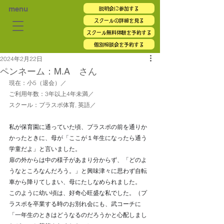
menu
説明会に参加する
スクールの詳細を見る
スクール無料体験を予約する
個別相談会を予約する
2024年2月22日
ペンネーム：M.A さん
現在：小5（退会）／
ご利用年数：3年以上4年未満／
スクール：プラスポ体育, 英語／
私が保育園に通っていた頃、プラスポの前を通りか
かったときに、母が「ここが１年生になったら通う
学童だよ」と言いました。
扉の外からは中の様子があまり分からず、「どのよ
うなところなんだろう。」と興味津々に思わず自転
車から降りてしまい、母にたしなめられました。
このように幼い頃は、好奇心旺盛な私でした。（プ
ラスポを卒業する時のお別れ会にも、武コーチに
「一年生のときはどうなるのだろうかと心配しまし