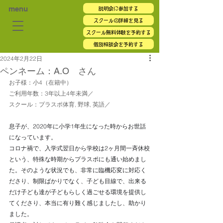
menu
説明会に参加する
スクールの詳細を見る
スクール無料体験を予約する
個別相談会を予約する
2024年2月22日
ペンネーム：A.O さん
お子様：小4（在籍中）
ご利用年数：3年以上4年未満／
スクール：プラスポ体育, 野球, 英語／
息子が、2020年に小学1年生になった時からお世話
になっています。
コロナ禍で、入学式翌日から学校は2ヶ月間一斉休校
という、特殊な時期からプラスポにも通い始めまし
た。そのような状況でも、非常に臨機応変に対応く
ださり、制限ばかりでなく、子ども目線で、出来る
だけ子ども達が子どもらしく過ごせる環境を提供し
てくださり、本当に有り難く感じましたし、助かり
ました。 