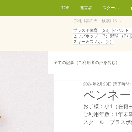
TOP
運営者
スクール
ご利用者の声 検索用タグ
28件の記
プラスポ体育
（28）
イベント
7件の記事
ヒップホップ
（7）
野球
（7）
2件の記
スキー＆スノボ
（2）
全ての記事（ご利用者の声を含む）
2024年2月23日
読了時間:
会員／生徒募集
広報／パブリ
ペンネー
お子様：小1（在籍
広報／パブリシティ
採用情報
ご利用年数：1年未
スクール：プラスポ体