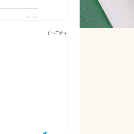
すべて表示
Address
東京都足立区千住中居町7-12
​パラシオン北千住1階