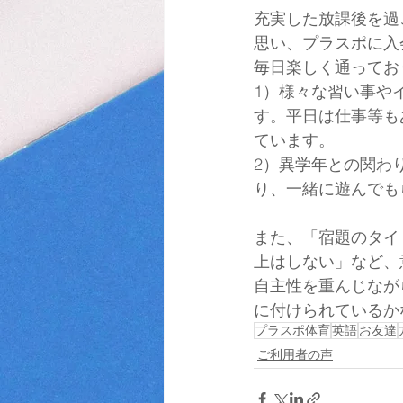
充実した放課後を過
思い、プラスポに入
毎日楽しく通ってお
1）様々な習い事や
す。平日は仕事等も
ています。
2）異学年との関わ
り、一緒に遊んでも
また、「宿題のタイ
上はしない」など、
自主性を重んじなが
に付けられているか
プラスポ体育
英語
お友達
ご利用者の声