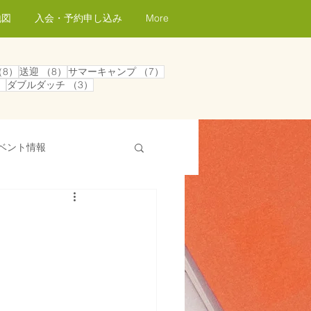
地図
入会・予約申し込み
More
記事
8件の記事
8件の記事
7件の記事
（8）
送迎
（8）
サマーキャンプ
（7）
事
4件の記事
3件の記事
）
ダブルダッチ
（3）
ベント情報
プログラム紹介