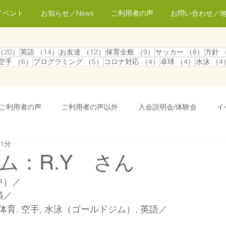
イベント
お知らせ／News
ご利用者の声
お問い合わせ／
事
20件の記事
14件の記事
12件の記事
9件の記事
8件の
（20）
英語
（14）
お友達
（12）
保育全般
（9）
サッカー
（8）
方針
7件の記事
6件の記事
5件の記事
4件の記事
4件の記
空手
（6）
プログラミング
（5）
コロナ対応
（4）
卓球
（4）
水泳
（4
事
ご利用者の声
ご利用者の声以外
入会説明会/体験会
イ
 1分
シティ
新型コロナ対応
子育てコラム
スクールの様子
ム：R.Y さん
中）／
その他お知らせ
卒業生インタビュー
お知らせ
満／
育, 空手, 水泳（ゴールドジム）, 英語／