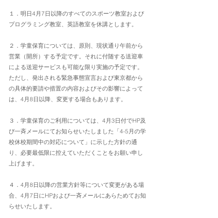
１．明日4月7日以降のすべてのスポーツ教室および
プログラミング教室、英語教室を休講とします。
２．学童保育については、原則、現状通り午前から
営業（開所）する予定です。それに付随する送迎車
による送迎サービスも可能な限り実施の予定です。
ただし、発出される緊急事態宣言および東京都から
の具体的要請や措置の内容およびその影響によって
は、4月8日以降、変更する場合もあります。
３．学童保育のご利用については、4月3日付でHP及
び一斉メールにてお知らせいたしました「4-5月の学
校休校期間中の対応について」に示した方針の通
り、必要最低限に控えていただくことをお願い申し
上げます。
４．4月8日以降の営業方針等について変更がある場
合、4月7日にHPおよび一斉メールにあらためてお知
らせいたします。