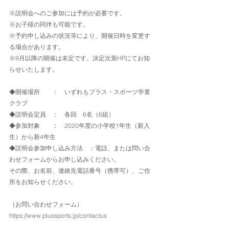
※説明会へのご参加には予約が必要です。
※お子様の同伴も可能です。
※予約申し込みの状況等により、開催日時を変更す
る場合があります。
※9月以降の開催は未定です。決定次第HPにてお知
らせいたします。
◆開催場所　　：　いずれもプラス・スポーツ学童
クラブ
◆説明会定員　：　各回　6名（6組）
◆参加対象　　：　2020年度の小学校1年生（新入
生）から新4年生
◆説明会参加申し込み方法　：電話、または問い合
わせフォームからお申し込みください。
その際、お名前、連絡先電話番号（携帯可）、ご住
所をお知らせください。
（お問い合わせフォーム）
https://www.plussports.jp/contactus