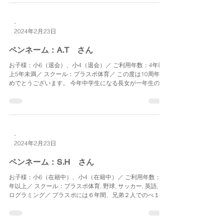
-
2024年2月23日
ペンネーム：A.T さん
お子様：小6（退会）、小4（退会）／ ご利用年数：4年以
上5年未満／ スクール：プラスポ体育／ この度は10周年お
めでとうございます。 今年中学生になる長女が一年生のこ
ろからお世話になり、次女もお世話になりました。 両親が
残業してしまうと区の学童の預かり時間に間に合わない
こ...
-
2024年2月23日
ペンネーム：S.H さん
お子様：小6（在籍中）、小4（在籍中）／ ご利用年数：6
年以上／ スクール：プラスポ体育, 野球, サッカー, 英語, プ
ログラミング／ プラスポには６年間、兄弟２人でのべ１０
年間お世話になっています。 長男は今年とうとう小学校と
プラスポを卒業する春を迎えました。...