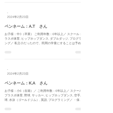
-
2024年2月23日
ペンネーム：A.T さん
お子様：中3（卒業） ご利用年数：6年以上／ スクール：プ
ラスポ体育, ヒップホップダンス, ダブルダッジ, プログラミ
ング／ 私立小だったので、民間の学童にすることは予め決
めていました。 年長のときの早い段階で説明会に伺ったの
ですが、たくさん遊んでいただいて、娘はすっかり...
-
2024年2月23日
ペンネーム：K.A さん
お子様：小6（在籍）／ ご利用年数：6年以上／ スクール：
プラスポ体育, 野球, サッカー, ヒップホップダンス, 空手, 卓
球, 水泳（ゴールドジム）, 英語, プログラミング／ ・保育
園でも夜遅くまで預かってもらっていた上級生仲間がすで
にプラスポに複数人在籍してくれてい...