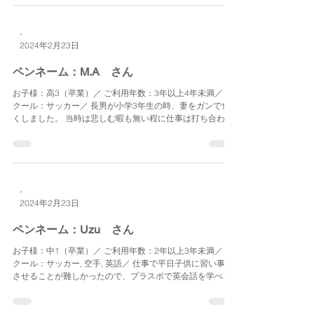
-
2024年2月23日
ペンネーム：M.A さん
お子様：高3（卒業）／ ご利用年数：3年以上4年未満／ ス
クール：サッカー／ 長男が小学3年生の時、妻をガンで亡
くしました。 当時は悲しむ暇も無い程に仕事は打ち合わせ
や出張が多く、学校行事もママ達に教わりながら参加し、
母を亡くした長男の心のケアと不慣れな家事をこなすのに
精一...
-
2024年2月23日
ペンネーム：Uzu さん
お子様：中1（卒業）／ ご利用年数：2年以上3年未満／ ス
クール：サッカー, 空手, 英語／ 仕事で平日子供に習い事を
させることが難しかったので、プラスポで英会話を学べた
ことは大変助かりました。また初めての小学校生活は、子
供の性格もあり慣れることが大変でしたが、武内さんや
プ...