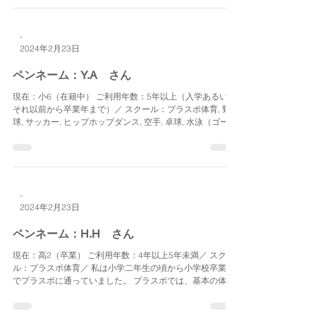
-
2024年2月23日
ペンネーム：Y.A さん
現在：小6（在籍中） ご利用年数：5年以上（入学あるいは
それ以前から卒業年まで）／ スクール：プラスポ体育, 野
球, サッカー, ヒップホップダンス, 空手, 卓球, 水泳（ゴール
ドジム）, 英語, プログラミング／ 皆さん、今日は。2024年
3月末まで在籍していたものです...
-
2024年2月23日
ペンネーム：H.H さん
現在：高2（卒業） ご利用年数：4年以上5年未満／ スクー
ル：プラスポ体育／ 私は小学二年生の頃から小学校卒業ま
でプラスポに通っていました。 プラスポでは、基本の体操
から少し発展したスポーツ、そして試合形式のゲームなど
たくさん身体を動かしました。...