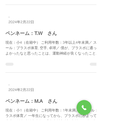
う。...
-
2024年2月22日
ペンネーム：T.W さん
現在：小4（在籍中） ご利用年数：3年以上4年未満／ スク
ール：プラスポ体育, 空手, 卓球／ 僕が、プラスポに通って
よかったなと思ったことは、運動神経が良くなったことで
す。 学校の体育で、お手本になったり、南千住の体育の習
い事で、1級に合格できたのも、はじめにプラスポの体...
-
2024年2月22日
ペンネーム：M.A さん
現在：小1（在籍中） ご利用年数：1年未満／ スクール：プ
ラスポ体育／ 一年生になってから、プラスポにかよってい
ます。 はじめはきんちょうしたけれど、たけコーチのおか
げで、おともだちをたくさんつくることができました。 あ
りがとうございます。...