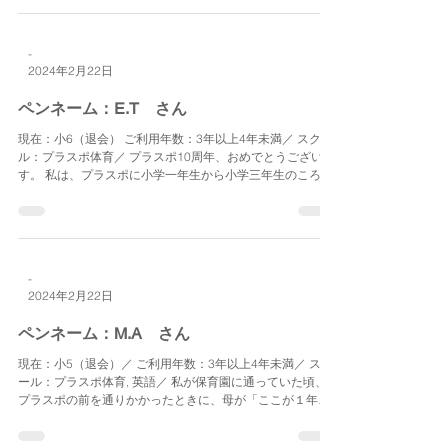
-
2024年2月22日
ペンネーム：E.T さん
現在：小6（退会） ご利用年数：3年以上4年未満／ スクー
ル：プラスポ体育／ プラスポ10周年、おめでとうございま
す。 私は、プラスポに小学一年生から小学三年生のころま
でお世話になりました。 プラスポでは、初めて年上のお友
達ができたり、プラスぽ体育でいろいろな技ができるよ
う...
-
2024年2月22日
ペンネーム：M.A さん
現在：小5（退会）／ ご利用年数：3年以上4年未満／ スク
ール：プラスポ体育, 英語／ 私が保育園に通っていた頃、
プラスポの前を通りかかったときに、母が「ここが１年生
になったら通う学童だよ」と言いました。 扉の外からは中
の様子があまり分からず、「どのようなところなんだろ