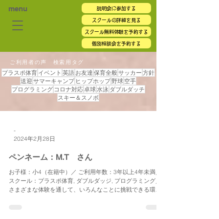
menu
説明会に参加する
スクールの詳細を見る
スクール無料体験を予約する
個別相談会を予約する
ご利用者の声 検索用タグ
プラスポ体育
イベント
英語
お友達
保育全般
サッカー
方針
送迎
サマーキャンプ
ヒップホップ
野球
空手
プログラミング
コロナ対応
卓球
水泳
ダブルダッチ
スキー＆スノボ
-
2024年2月28日
ペンネーム：M.T さん
お子様：小4（在籍中）／ ご利用年数：3年以上4年未満／
スクール：プラスポ体育, ダブルダッジ, プログラミング／
さまざまな体験を通して、いろんなことに挑戦できる環境
を与えていただきました。とくにキャンプやお泊り会を通
して、親から離れて、お友達と何日かすごくうちに、周
り...