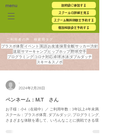
menu
説明会に参加する
スクールの詳細を見る
スクール無料体験を予約する
個別相談会を予約する
ご利用者の声 検索用タグ
プラスポ体育
イベント
英語
お友達
保育全般
サッカー
方針
送迎
サマーキャンプ
ヒップホップ
野球
空手
プログラミング
コロナ対応
卓球
水泳
ダブルダッチ
スキー＆スノボ
-
2024年2月28日
ペンネーム：M.T さん
お子様：小4（在籍中）／ ご利用年数：3年以上4年未満／
スクール：プラスポ体育, ダブルダッジ, プログラミング／
さまざまな体験を通して、いろんなことに挑戦できる環境
を与えていただきました。とくにキャンプやお泊り会を通
して、親から離れて、お友達と何日かすごくうちに、周
り...