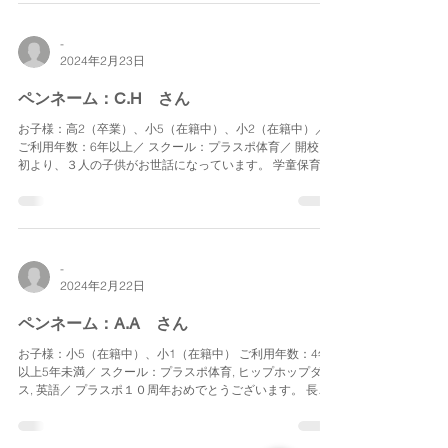
-
2024年2月23日
ペンネーム：C.H さん
お子様：高2（卒業）、小5（在籍中）、小2（在籍中）／
ご利用年数：6年以上／ スクール：プラスポ体育／ 開校当
初より、３人の子供がお世話になっています。 学童保育
は、長期休暇中の昼食提供など利便性も高い上、サマーキ
ャンプをはじめ様々なイベントにて貴重な体験もでき、親
子とも...
-
2024年2月22日
ペンネーム：A.A さん
お子様：小5（在籍中）、小1（在籍中） ご利用年数：4年
以上5年未満／ スクール：プラスポ体育, ヒップホップダン
ス, 英語／ プラスポ１０周年おめでとうございます。 長女
が１年生のときからお世話になり、５年生になる直前で卒
業した後は、１年生に入学した二女が引き続きお世話に...