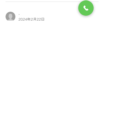
-
2024年2月22日
ペンネーム：A.O さん
お子様：小4（在籍中） ご利用年数：3年以上4年未満／ ス
クール：プラスポ体育, 野球, 英語／ 息子が、2020年に小学
1年生になった時からお世話になっています。 コロナ禍
で、入学式翌日から学校は2ヶ月間一斉休校という、特殊な
時期からプラスポにも通い始めました。そのような...
Contact Us
Tel:
03-5284-7367
Email:
info@plussports.jp
東京都足立区千住中居町7-12
​パラシオン北千住1階