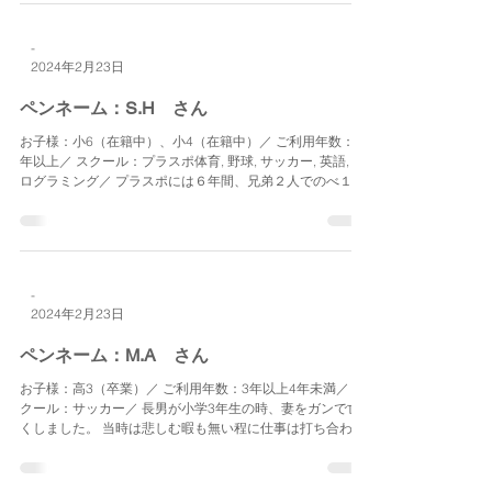
-
2024年2月23日
ペンネーム：S.H さん
お子様：小6（在籍中）、小4（在籍中）／ ご利用年数：6
年以上／ スクール：プラスポ体育, 野球, サッカー, 英語, プ
ログラミング／ プラスポには６年間、兄弟２人でのべ１０
年間お世話になっています。 長男は今年とうとう小学校と
プラスポを卒業する春を迎えました。...
-
2024年2月23日
ペンネーム：M.A さん
お子様：高3（卒業）／ ご利用年数：3年以上4年未満／ ス
クール：サッカー／ 長男が小学3年生の時、妻をガンで亡
くしました。 当時は悲しむ暇も無い程に仕事は打ち合わせ
や出張が多く、学校行事もママ達に教わりながら参加し、
母を亡くした長男の心のケアと不慣れな家事をこなすのに
精一...