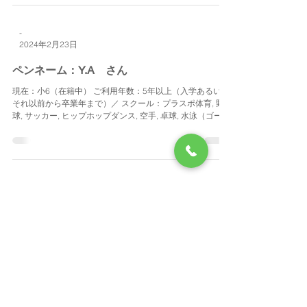
-
2024年2月23日
ペンネーム：Y.A さん
現在：小6（在籍中） ご利用年数：5年以上（入学あるいは
それ以前から卒業年まで）／ スクール：プラスポ体育, 野
球, サッカー, ヒップホップダンス, 空手, 卓球, 水泳（ゴール
ドジム）, 英語, プログラミング／ 皆さん、今日は。2024年
3月末まで在籍していたものです...
-
2024年2月22日
ペンネーム：M.Y さん
現在：中3（卒業） ご利用年数：5年以上（入学あるいはそ
れ以前から卒業年まで）／ スクール：サッカー, 英語／ 私
は1年生から3年生までサッカーをしていました。 そこで学
んだ仲間とのコミュニケーション力や関係性などたくさん
のことをサッカーで学ぶことができました！...