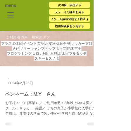
menu
説明会に参加する
スクールの詳細を見る
スクール無料体験を予約する
個別相談会を予約する
ご利用者の声 検索用タグ
プラスポ体育
イベント
英語
お友達
保育全般
サッカー
方針
送迎
サマーキャンプ
ヒップホップ
野球
空手
プログラミング
コロナ対応
卓球
水泳
ダブルダッチ
スキー＆スノボ
-
2024年2月23日
ペンネーム：M.Y さん
お子様：中3（卒業）／ ご利用年数：5年以上6年未満／ ス
クール：サッカー, 英語／ うちの息子が小学校に入学した8
年前は、放課後の学童で習い事や小学校と自宅の送迎など
ある学童は近隣地域には全くなく、どうしようかと悩んで
いたところに、「プラススポーツ」さんを見つけお世話に
な...