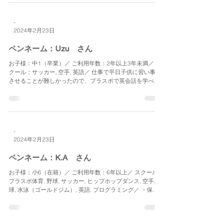
-
2024年2月23日
ペンネーム：Uzu さん
お子様：中1（卒業）／ ご利用年数：2年以上3年未満／ ス
クール：サッカー, 空手, 英語／ 仕事で平日子供に習い事を
させることが難しかったので、プラスポで英会話を学べた
ことは大変助かりました。また初めての小学校生活は、子
供の性格もあり慣れることが大変でしたが、武内さんや
プ...
-
2024年2月23日
ペンネーム：K.A さん
お子様：小6（在籍）／ ご利用年数：6年以上／ スクール：
プラスポ体育, 野球, サッカー, ヒップホップダンス, 空手, 卓
球, 水泳（ゴールドジム）, 英語, プログラミング／ ・保育
園でも夜遅くまで預かってもらっていた上級生仲間がすで
にプラスポに複数人在籍してくれてい...