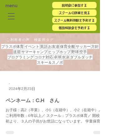
menu
説明会に参加する
スクールの詳細を見る
スクール無料体験を予約する
個別相談会を予約する
ご利用者の声 検索用タグ
プラスポ体育
イベント
英語
お友達
保育全般
サッカー
方針
送迎
サマーキャンプ
ヒップホップ
野球
空手
プログラミング
コロナ対応
卓球
水泳
ダブルダッチ
スキー＆スノボ
-
2024年2月23日
ペンネーム：C.H さん
お子様：高2（卒業）、小5（在籍中）、小2（在籍中）／
ご利用年数：6年以上／ スクール：プラスポ体育／ 開校当
初より、３人の子供がお世話になっています。 学童保育
は、長期休暇中の昼食提供など利便性も高い上、サマーキ
ャンプをはじめ様々なイベントにて貴重な体験もでき、親
子とも...