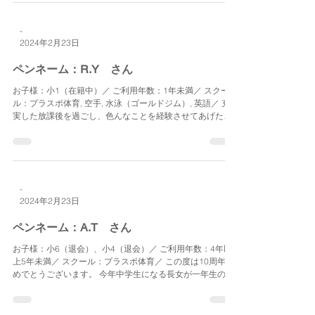
-
2024年2月23日
ペンネーム：R.Y さん
お子様：小1（在籍中）／ ご利用年数：1年未満／ スクー
ル：プラスポ体育, 空手, 水泳（ゴールドジム）, 英語／ 充
実した放課後を過ごし、色んなことを経験させてあげた
い、興味の幅を広げてあげたいと思い、プラスポに入会し
ました。...
-
2024年2月23日
ペンネーム：A.T さん
お子様：小6（退会）、小4（退会）／ ご利用年数：4年以
上5年未満／ スクール：プラスポ体育／ この度は10周年お
めでとうございます。 今年中学生になる長女が一年生のこ
ろからお世話になり、次女もお世話になりました。 両親が
残業してしまうと区の学童の預かり時間に間に合わない
こ...