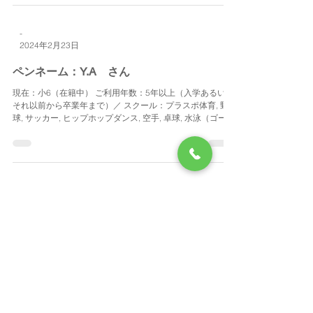
-
2024年2月23日
ペンネーム：Y.A さん
現在：小6（在籍中） ご利用年数：5年以上（入学あるいは
それ以前から卒業年まで）／ スクール：プラスポ体育, 野
球, サッカー, ヒップホップダンス, 空手, 卓球, 水泳（ゴール
ドジム）, 英語, プログラミング／ 皆さん、今日は。2024年
3月末まで在籍していたものです...
-
2024年2月22日
ペンネーム：T.W さん
現在：小4（在籍中） ご利用年数：3年以上4年未満／ スク
ール：プラスポ体育, 空手, 卓球／ 僕が、プラスポに通って
よかったなと思ったことは、運動神経が良くなったことで
す。 学校の体育で、お手本になったり、南千住の体育の習
い事で、1級に合格できたのも、はじめにプラスポの体...