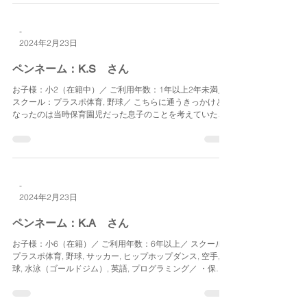
-
2024年2月23日
ペンネーム：K.S さん
お子様：小2（在籍中）／ ご利用年数：1年以上2年未満／
スクール：プラスポ体育, 野球／ こちらに通うきっかけと
なったのは当時保育園児だった息子のことを考えていた時
のことでした。 とても不器用な子だったので何か彼のため
に習い事をさせてあげたいと考えていました。...
-
2024年2月23日
ペンネーム：K.A さん
お子様：小6（在籍）／ ご利用年数：6年以上／ スクール：
プラスポ体育, 野球, サッカー, ヒップホップダンス, 空手, 卓
球, 水泳（ゴールドジム）, 英語, プログラミング／ ・保育
園でも夜遅くまで預かってもらっていた上級生仲間がすで
にプラスポに複数人在籍してくれてい...