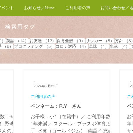
イベント
お知らせ／News
ご利用者の声
お問い合わせ／
 検索用タグ
20件の記事
14件の記事
12件の記事
9件の記事
8件の記事
0）
英語
（14）
お友達
（12）
保育全般
（9）
サッカー
（8）
方針
（8
の記事
6件の記事
5件の記事
4件の記事
4件の記事
手
（6）
プログラミング
（5）
コロナ対応
（4）
卓球
（4）
水泳
（4）
-
-
2024年2月23日
2
ご利用者の声
ご
ペンネーム：R.Y さん
ペ
数：6年
お子様：小1（在籍中）／ ご利用年数：
お
 野球,
1年未満／ スクール：プラスポ体育, 空
年
さんのこ
手, 水泳（ゴールドジム）, 英語／ 充実
サ