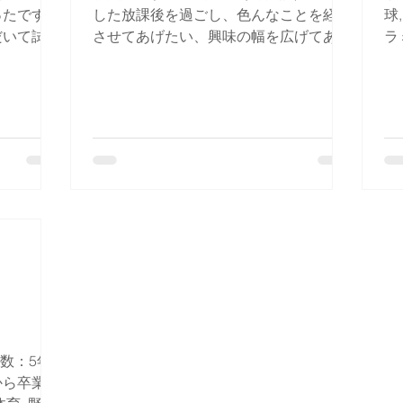
ったです。
した放課後を過ごし、色んなことを経験
球
だいて試合
させてあげたい、興味の幅を広げてあげ
ラ
...
たいと思い、プラスポに入会しまし
か
た。...
プ
数：5年
から卒業年