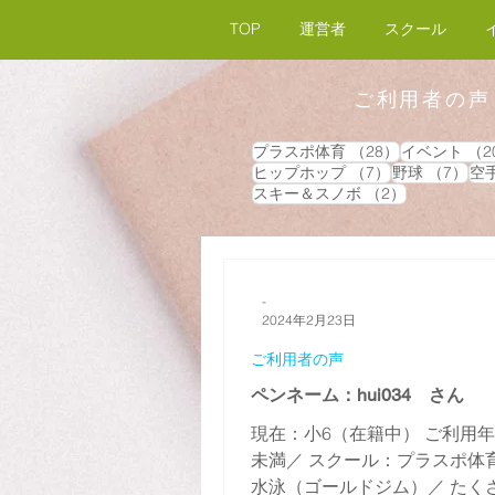
TOP
運営者
スクール
ご利用者の声
28件の記事
プラスポ体育
（28）
イベント
（2
7件の記事
7件
ヒップホップ
（7）
野球
（7）
空
2件の記事
スキー＆スノボ
（2）
-
2024年2月23日
ご利用者の声
ペンネーム：hui034 さん
現在：小6（在籍中） ご利用年
未満／ スクール：プラスポ体育,
水泳（ゴールドジム）／ たく