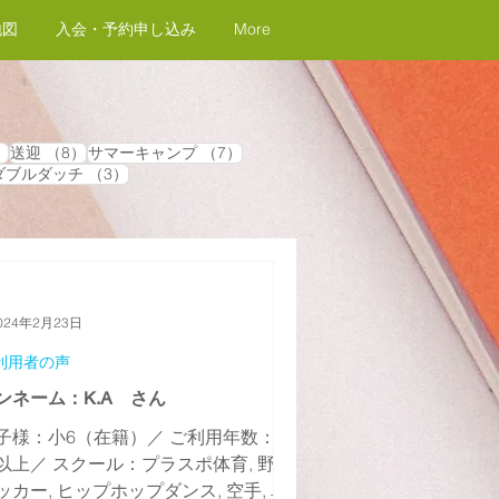
地図
入会・予約申し込み
More
8件の記事
8件の記事
7件の記事
）
送迎
（8）
サマーキャンプ
（7）
4件の記事
3件の記事
ダブルダッチ
（3）
024年2月23日
利用者の声
ンネーム：K.A さん
子様：小6（在籍）／ ご利用年数：6
以上／ スクール：プラスポ体育, 野球,
ッカー, ヒップホップダンス, 空手, 卓