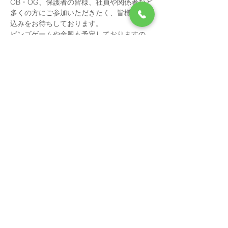
OB・OG、保護者の皆様、社員や関係者など
多くの方にご参加いただきたく、皆様のお申
込みをお待ちしております。
ビンゴゲームや余興も予定しておりますの
で、みんなで大いに盛り上がりましょう！
■日時：2014年5月11日（土）　15:00受付
開始　15:30開始　17:30終了（18:00退出）
■場所：上野 スリーモンキーズカフェ
続きを読む >>
Contact Us
Tel:
03-5284-7367
Email:
info@plussports.jp
東京都足立区千住中居町7-12
​パラシオン北千住1階