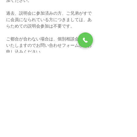
加ください。
過去、説明会に参加済みの方、ご兄弟がすで
に会員になられている方につきましては、あ
らためての説明会参加は不要です。
ご都合が合わない場合は、個別相談会を調整
いたしますのでお問い合わせフォームからお
申し込みください。
（日時はご希望に沿えない場合もございま
す。予めご了承ください。）
第1回：2024年5月25日（土）　17:00‐
18:30　←終了
続きを読む >>