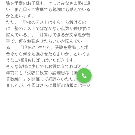
験を予定のお子様も、きっとみなさま塾に通
い、また日々ご家庭でも勉強にも励んでいる
かと思います。
ただ、「学校のテストはすらすら解けるの
に、塾のテストではなかなか点数が伸びずに
悩んでいる」、「計算はできるが文章題が苦
手で、何を勉強させたらいいか悩んでい
る」、「現在2年生だた、受験を意識した場
合今から何を勉強させたらよいか」というよ
うなご相談もしばしばいただきます。
そんな皆様に少しでもお役に立てればと、4
年前にも「受験に役立つ論理思考（国語編・
算数編）」を開催して好評をいただいており
ましたが、今回はさらに最新の情報にバージ
ョンアップして、単に受験のためではない
「社会に出てからも役立つ論理思考の基礎」
として、選りすぐりの情報をお届けしたいと
思います。
塾では絶対に教えてくれない、「思考力アッ
プ」「読解力アップ」のツボや「頭がいいと
いわれる人の考え方」、「AIに負けない思考