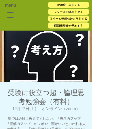
menu
説明会に参加する
スクールの詳細を見る
スクール無料体験を予約する
個別相談会を予約する
受験に役立つ超・論理思
考勉強会（有料）
12月17日(土)
  |  
オンライン（zoom）
塾では絶対に教えてくれない、「思考力アップ」
「読解力アップ」のツボや「頭がいいといわれる人
の考え方」、「AIに負けない思考力」などについて