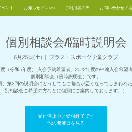
イベント
お知らせ／News
ご利用者の声
お問い合わせ／
個別相談会/臨時説明会
6月25日(土)
  |  
プラス・スポーツ学童クラブ
3年度（令和5年度） 入会予約希望者、2022年度の中途入会希望
個別相談会（臨時説明会）です。
回、第2回の説明会にどうしてもご都合が悪くなってしまわれ
別相談会ご希望の方などに個別にご案内しております。）
受付停止中／受付終了です
他の開催日を見る