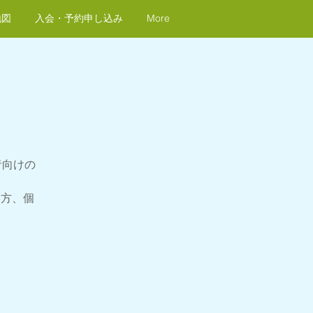
地図
入会・予約申し込み
More
者向けの
た方、個