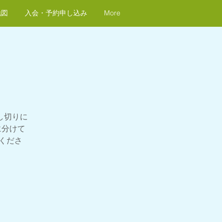
地図
入会・予約申し込み
More
し切りに
に分けて
くださ