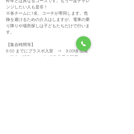
昨年とは異なるコースです。もう一度チャレ
ンジしたい人も是非！
※各チームに1名、コーチが帯同します。危
険を避けるための介入はしますが、電車の乗
り降りや場所探しは子どもたちだけで行いま
す。
【集合時間等】
8:50 までにプラスポ入室　⇒　9:00頃 出発
（徒歩で移動）⇒　9:15頃 北千住駅着
続きを読む >>
参加申込
参加受付終了：2026年8月25日 13:00