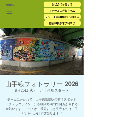
menu
説明会に参加する
スクールの詳細を見る
スクール無料体験を予約する
個別相談会を予約する
山手線フォトラリー 2026
8月25日(火)
  |  
北千住駅スタート
チームに分かれて、山手線沿線駅の有名スポット
（チェックポイント）を制限時間内で何カ所回れる
か競います。コーチは、帯同するも⾒守るだけ。⼦
どもたちだけで頑張ります︕