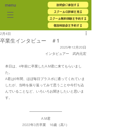
menu
説明会に参加する
スクールの詳細を見る
スクール無料体験を予約する
個別相談会を予約する
2月4日
卒業生インタビュー ＃1
2025年12月20日
インタビュアー　武内元宏
本日は、4年前に卒業したA.M君に来てもらいまし
た。
A君は6年間、ほぼ毎日プラスポに通ってくれていま
したが、当時を振り返ってみて思うことや今打ち込
んでいることなど、いろいろお聞きしたいと思いま
す。
A.M君
2022年3月卒業　16歳（高1）