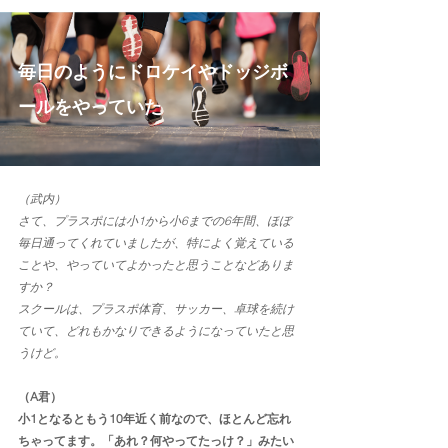
毎日のようにドロケイやドッジボ
ールをやっていた
（武内）
さて、プラスポには小1から小6までの6年間、ほぼ
毎日通ってくれていましたが、特によく覚えている
ことや、やっていてよかったと思うことなどありま
すか？
スクールは、プラスポ体育、サッカー、卓球を続け
ていて、どれもかなりできるようになっていたと思
うけど。
（A君）
小1となるともう10年近く前なので、ほとんど忘れ
ちゃってます。「あれ？何やってたっけ？」みたい