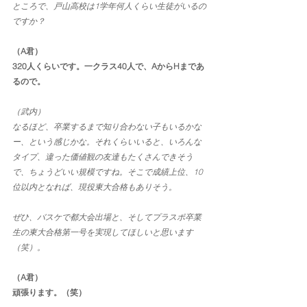
ところで、戸山高校は1学年何人くらい生徒がいるの
ですか？
（A君）
320人くらいです。一クラス40人で、AからHまであ
るので。
（武内）
なるほど、卒業するまで知り合わない子もいるかな
ー、という感じかな。それくらいいると、いろんな
タイプ、違った価値観の友達もたくさんできそう
で、ちょうどいい規模ですね。そこで成績上位、10
位以内となれば、現役東大合格もありそう。
ぜひ、バスケで都大会出場と、そしてプラスポ卒業
生の東大合格第一号を実現してほしいと思います
（笑）。
（A君）
頑張ります。（笑）