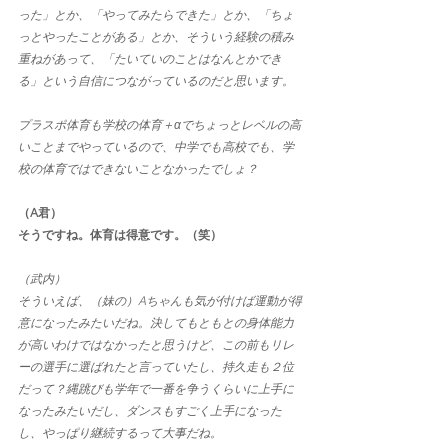
った」とか、「やってみたらできた」とか、「ちょ
っとやったことがある」とか、そういう経験の積み
重ねがあって、「たいていのことはなんとかでき
る」という自信につながっているのだと思います。
プラスポ体育も学校の体育＋αでちょっとレベルの高
いことまでやっているので、中学でも高校でも、学
校の体育ではできないことなかったでしょ？
（A君）
そうですね。体育は得意です。（笑）
（武内）
そういえば、（妹の）Aちゃんも気が付けば運動が得
意になったみたいだね。決してもともとの身体能力
が高いわけではなかったと思うけど、この前もリレ
ーの選手に選ばれたと言っていたし、持久走も２位
だって？縄跳びも学年で一番を争うくらいに上手に
なったみたいだし、ダンスもすごく上手になった
し、やっぱり継続するって大事だね。