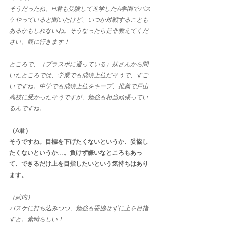
そうだったね。H君も受験して進学したA学園でバス
ケやっていると聞いたけど、いつか対戦することも
あるかもしれないね。そうなったら是非教えてくだ
さい。観に行きます！
ところで、（プラスポに通っている）妹さんから聞
いたところでは、学業でも成績上位だそうで、すご
いですね。中学でも成績上位をキープ、推薦で戸山
高校に受かったそうですが、勉強も相当頑張ってい
るんですね。
（A君）
そうですね。目標を下げたくないというか、妥協し
たくないというか…。負けず嫌いなところもあっ
て、できるだけ上を目指したいという気持ちはあり
ます。
（武内）
バスケに打ち込みつつ、勉強も妥協せずに上を目指
すと。素晴らしい！