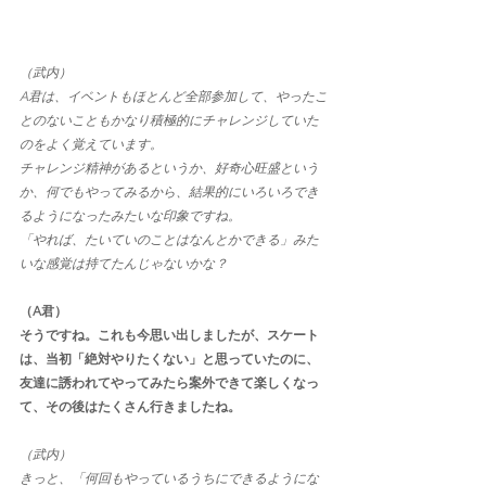
（武内）
A君は、イベントもほとんど全部参加して、やったこ
とのないこともかなり積極的にチャレンジしていた
のをよく覚えています。
チャレンジ精神があるというか、好奇心旺盛という
か、何でもやってみるから、結果的にいろいろでき
るようになったみたいな印象ですね。
「やれば、たいていのことはなんとかできる」みた
いな感覚は持てたんじゃないかな？
（A君）
そうですね。これも今思い出しましたが、スケート
は、当初「絶対やりたくない」と思っていたのに、
友達に誘われてやってみたら案外できて楽しくなっ
て、その後はたくさん行きましたね。
（武内）
きっと、「何回もやっているうちにできるようにな