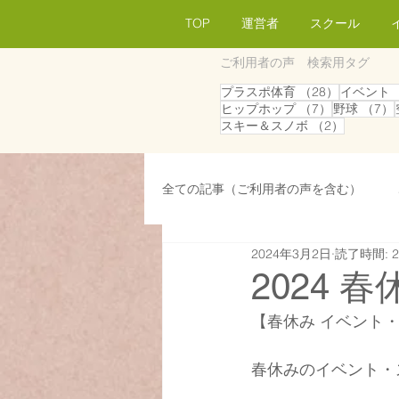
TOP
運営者
スクール
ご利用者の声 検索用タグ
28件の記
プラスポ体育
（28）
イベント
7件の記事
ヒップホップ
（7）
野球
（7）
2件の記
スキー＆スノボ
（2）
全ての記事（ご利用者の声を含む）
2024年3月2日
読了時間: 
会員／生徒募集
広報／パブリ
2024
【春休み イベント
広報／パブリシティ
採用情報
春休みのイベント・