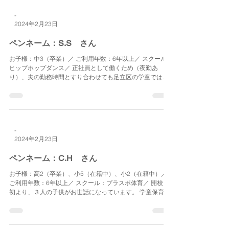
挑戦や沢山のお友達との助け合いの中で達成できた時の喜
びが感じられたようですし、コミュニケーション能力が
上...
-
2024年2月23日
ペンネーム：S.S さん
お子様：中3（卒業）／ ご利用年数：6年以上／ スクール：
ヒップホップダンス／ 正社員として働くため（夜勤あ
り）、夫の勤務時間とすり合わせても足立区の学童では子
どもが自宅で独りになってしまう時間があり、校内にある
学童から自宅までが遠いため犯罪に巻きこまれたら…と不
安で仕方あ...
-
2024年2月23日
ペンネーム：C.H さん
お子様：高2（卒業）、小5（在籍中）、小2（在籍中）／
ご利用年数：6年以上／ スクール：プラスポ体育／ 開校当
初より、３人の子供がお世話になっています。 学童保育