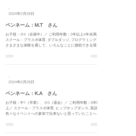
加。 足立区立青葉中学校を経て、都立戸山高校に進学。
-
2024年2月28日
ペンネーム：M.T さん
お子様：小4（在籍中）／ ご利用年数：3年以上4年未満／
スクール：プラスポ体育, ダブルダッジ, プログラミング／
さまざまな体験を通して、いろんなことに挑戦できる環境
を与えていただきました。とくにキャンプやお泊り会を通
して、親から離れて、お友達と何日かすごくうちに、周
り...
-
2024年2月28日
ペンネーム：K.A さん
お子様：中1（卒業）、小3（退会）／ ご利用年数：6年以
上／ スクール：プラスポ体育, ヒップホップダンス, 英語／
色々なイベントへの参加で出来ないと思っていたことへの