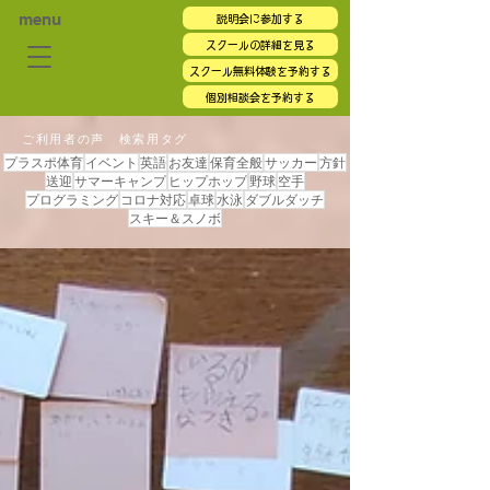
menu
説明会に参加する
スクールの詳細を見る
スクール無料体験を予約する
個別相談会を予約する
ご利用者の声 検索用タグ
プラスポ体育
イベント
英語
お友達
保育全般
サッカー
方針
送迎
サマーキャンプ
ヒップホップ
野球
空手
プログラミング
コロナ対応
卓球
水泳
ダブルダッチ
スキー＆スノボ