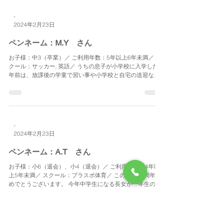
実した放課後を過ごし、色んなことを経験させてあげた
い、興味の幅を広げてあげたいと思い、プラスポに入会し
ました。...
-
2024年2月23日
ペンネーム：M.Y さん
お子様：中3（卒業）／ ご利用年数：5年以上6年未満／ ス
クール：サッカー, 英語／ うちの息子が小学校に入学した8
年前は、放課後の学童で習い事や小学校と自宅の送迎など
ある学童は近隣地域には全くなく、どうしようかと悩んで
いたところに、「プラススポーツ」さんを見つけお世話に
な...
-
2024年2月23日
ペンネーム：A.T さん
お子様：小6（退会）、小4（退会）／ ご利用年数：4年以
上5年未満／ スクール：プラスポ体育／ この度は10周年お