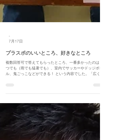
-
7月17日
プラスポのいいところ、好きなところ
複数回答可で答えてもらったところ、一番多かったのは い
つでも（雨でも猛暑でも）、室内でサッカーやドッジボー
ル、鬼ごっこなどができる！ という内容でした。「広く
て、走っても怒られない」「いつでもボールで遊べる」と
いう回答も合わせると、かなり多かったです。 続いて多か
ったのが、 イベントがたくさんある！ イベントが楽し
い！ というイベントに関すること。 プラスポでは、イベン
トにとても力を入れています。 長期休みには毎日何かしら
のイベントを実施し、さらに年に３回ほどお泊り会（外出
＋お泊り）も開催しています。 いろいろな体験をすること
が、非認知能力の醸成に大きく寄与しているからです。第
３位は、 雲梯（うんてい）やトランポリン、鉄棒、跳び箱