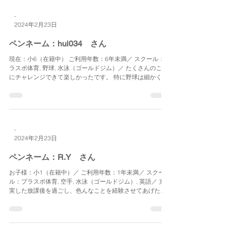
は、長期休暇中の昼食提供など利便性も高い上、サマーキ
ャンプをはじめ様々なイベントにて貴重な体験もでき、親
子とも...
-
2024年2月23日
ペンネーム：hui034 さん
現在：小6（在籍中） ご利用年数：6年未満／ スクール：プ
ラスポ体育, 野球, 水泳（ゴールドジム）／ たくさんのこと
にチャレンジできて楽しかったです。 特に野球は細かく教
えていただいて試合にすぐ活用できて良かったです。...
-
2024年2月23日
ペンネーム：R.Y さん
お子様：小1（在籍中）／ ご利用年数：1年未満／ スクー
ル：プラスポ体育, 空手, 水泳（ゴールドジム）, 英語／ 充