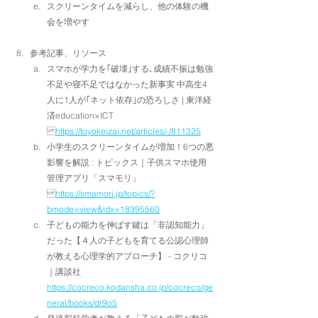
スクリーンタイムを減らし、他の体験の機
会を増やす
参考記事、リソース
スマホが学力を｢破壊｣する､成績不振は勉強
不足や寝不足ではなかった新事実 中高生4
人に1人が｢ネット依存｣の恐ろしさ | 東洋経
済education×ICT
https://toyokeizai.net/articles/-/811325
小学生のスクリーンタイムが増加！6つの悪
影響を解説 : トピックス｜子供スマホ使用
管理アプリ「スマモリ」
https://smamori.jp/topics/?
bmode=view&idx=18395560
子どもの能力を伸ばす鍵は「非認知能力」
だった【４人の子どもを育てる公認心理師
が教える心理学的アプローチ】 - コクリコ
｜講談社
https://cocreco.kodansha.co.jp/cocreco/ge
neral/books/dr9o5