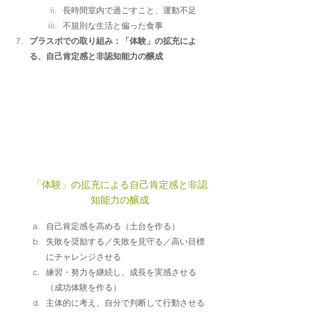
長時間室内で過ごすこと、運動不足
不規則な生活と偏った食事
プラスポでの取り組み：「体験」の拡充によ
る、自己肯定感と非認知能力の醸成
「体験」の拡充による自己肯定感と非認
知能力の醸成
自己肯定感を高める（土台を作る）
失敗を奨励する／失敗を見守る／高い目標
にチャレンジさせる
練習・努力を継続し、成長を実感させる
（成功体験を作る）
主体的に考え、自分で判断して行動させる