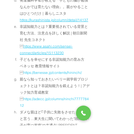
発達脳科学者が教える「子どもの脳が勉強
なんかでは育たない理由」。親がやること
はひとつだけ｜暮らしニスタ
https://kurashinista.jp/column/detail/14137
非認知能力とは？重要視されている背景と
育む方法、注意点を詳しく解説 | 朝日新聞
社 先生コネクト
https://www.asahi.com/sensei-
connect/articles/15113230
子どもを幸せにする非認知能力の育み方　
ベネッセ 教育情報サイト
https://benesse.jp/contents/hininchi/
親なら知っておきたいペリー就学前プロジ
ェクトとは？非認知能力を鍛えよう！| アデ
ック知力育成教室
https://adecc.jp/columns/ninchi7777784
12
ダメな親ほど｢子供に失敗をさせたくない｣
と言う…東大生に聞いてわかった"頭のいい
子が育つ家庭"の共通点| PRESIDENT 
Online（プレジデントオンライン）