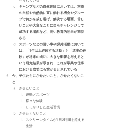
べられている
キャンプなどの自然体験においては、本物
の自然や自然物に直に触れる機会やグルー
プで何かを成し遂げ、解決する場面、苦し
いことや大変なことに自らチャレンジして
成功する場面など、高い教育的効果が期待
さる
スポーツなどの習い事や課外活動において
は、「1年以上継続する活動」と「進歩の経
験」が将来の成功に大きな影響を与えると
いう研究結果が示され、これが学業や仕事
における成功にも繋がるとされている
今、子供たちにさせたいこと、させたくないこ
と
させたいこと
運動／スポーツ
様々な体験
しっかりした生活習慣
させたくないこと
スクリーンタイムが1日2時間を超える
生活