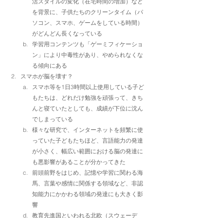
活スタイルの変化（在宅時間の増加）など
を背景に、子供たちのクリーンタイム（パ
ソコン、スマホ、ゲームをしている時間）
がどんどん長くなっている
学習用コンテンツも「ゲーミフィケーショ
ン」により中毒性があり、やめられなくな
る傾向にある
スマホが脳を壊す？
スマホ等を1日3時間以上使用している子ど
もたちは、どれだけ勉強を頑張って、きち
んと寝ていたとしても、成績が下位に沈ん
でしまっている
様々な研究で、インターネットを頻繁に使
っていた子どもたちほど、言語能力の発達
が小さく、幅広い範囲における脳の発達に
も悪影響があることが分かってきた
前頭前野をはじめ、記憶や学習に関わる海
馬、言葉や感情に関係する領域など、非認
知能力にかかわる領域の発達にも大きく影
響
教育先進国といわれる北欧（スウェーデ