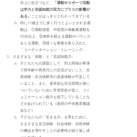
向上に役立つなど、
「運動やスポーツ活動
は学力と非認知能力双方にプラスの影響が
ある」
ことがはっきりとわかってきている
特に12歳までに多く行うとよいとされる運
動は、①運動強度、中程度の有酸素運動を
30分以上、②体幹を鍛える運動やバランス
をとる運動、③様々な要素を取り入れた
「コーディネーション・トレーニング」
さまざまな「体験」と「非認知能力」
子どもたちの課題として、対人関係が希薄
で異年齢や異世代との交流がないこと、自
然体験・生活体験等の直接体験が不足して
いること、また、基本的な生活習慣が身に
ついていないために学習意欲が低く、コミ
ュニケーション能力も低下していることな
どがあげられている（政府の中央教育審議
会など）
子どもたちの「生きる力」を育むために、
さまざまな生活体験、社会体験、自然体験
の機会を増やすことの必要性が繰り返し述