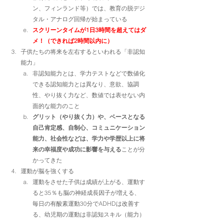
ン、フィンランド等）では、教育の脱デジ
タル・アナログ回帰が始まっている
スクリーンタイムが1日3時間を超えてはダ
メ！（できれば2時間以内に）
子供たちの将来を左右するといわれる「非認知
能力」
非認知能力とは、学力テストなどで数値化
できる認知能力とは異なり、意欲、協調
性、やり抜く力など、数値では表せない内
面的な能力のこと
グリット（やり抜く力）や、ベースとなる
自己肯定感、自制心、コミュニケーション
能力、社会性などは、学力や学歴以上に将
来の幸福度や成功に影響を与える
ことが分
かってきた
運動が脳を強くする
運動をさせた子供は成績が上がる、運動す
ると35％も脳の神経成長因子が増える、
毎日の有酸素運動30分でADHDは改善す
る、幼児期の運動は非認知スキル（能力）