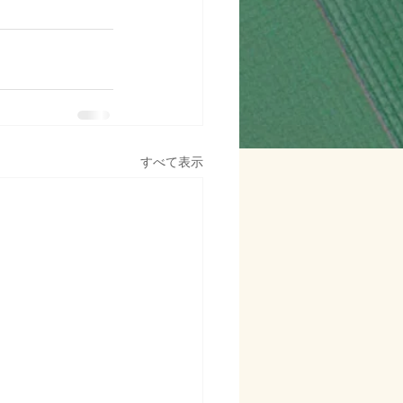
すべて表示
Address
東京都足立区千住中居町7-12
​パラシオン北千住1階