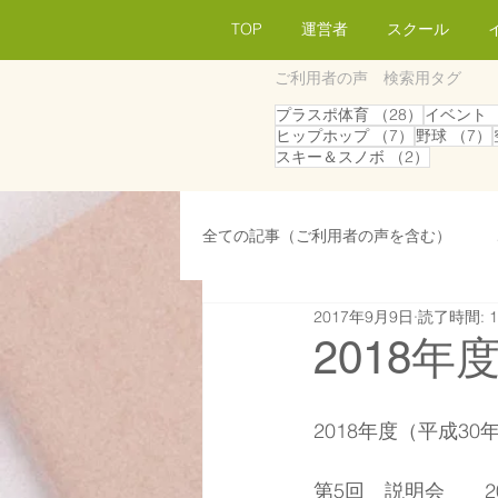
TOP
運営者
スクール
ご利用者の声 検索用タグ
28件の記
プラスポ体育
（28）
イベント
7件の記事
ヒップホップ
（7）
野球
（7）
2件の記
スキー＆スノボ
（2）
全ての記事（ご利用者の声を含む）
2017年9月9日
読了時間: 
会員／生徒募集
広報／パブリ
2018年
広報／パブリシティ
採用情報
2018年度（平成3
第5回　説明会　　201