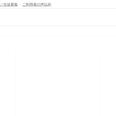
／生徒募集
ご利用者の声以外
Contact Us
Tel: 03-5284-7367
株式会社
Email:
info@plussports.jp