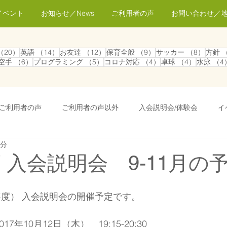
イベント
お知らせ／News
ご利用者の声
お問い合わせ／
事
20件の記事
14件の記事
12件の記事
9件の記事
8件の
（20）
英語
（14）
お友達
（12）
保育全般
（9）
サッカー
（8）
方針
7件の記事
6件の記事
5件の記事
4件の記事
4件の記
空手
（6）
プログラミング
（5）
コロナ対応
（4）
卓球
（4）
水泳
（4
事
ご利用者の声
ご利用者の声以外
入会説明会/体験会
イ
1分
シティ
新型コロナ対応
子育てコラム
スクールの様子
度 入会説明会 9-11月の
その他お知らせ
卒業生インタビュー
お知らせ
0年度） 入会説明会の開催予定です。
7年10月12日（木）　19:15-20:30