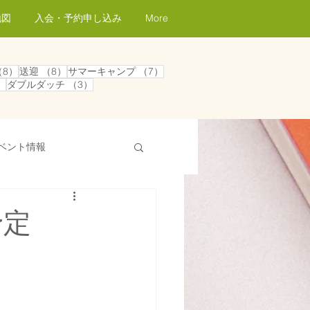
地図
入会・予約申し込み
More
記事
8件の記事
8件の記事
7件の記事
（8）
送迎
（8）
サマーキャンプ
（7）
事
4件の記事
3件の記事
）
ダブルダッチ
（3）
ベント情報
プログラム紹介
予定